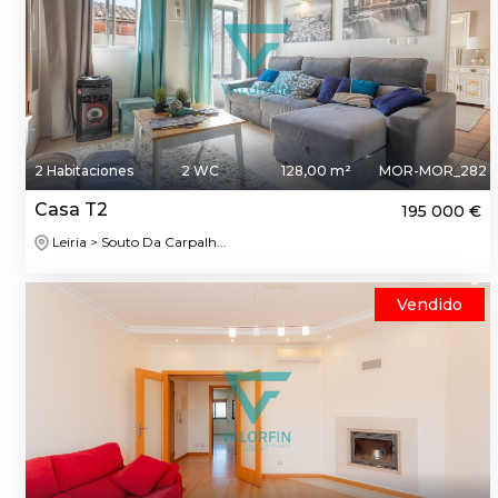
2 Habitaciones
2 WC
128,00 m²
MOR-MOR_282
Casa T2
195 000 €
Leiria > Souto Da Carpalh...
Vendido