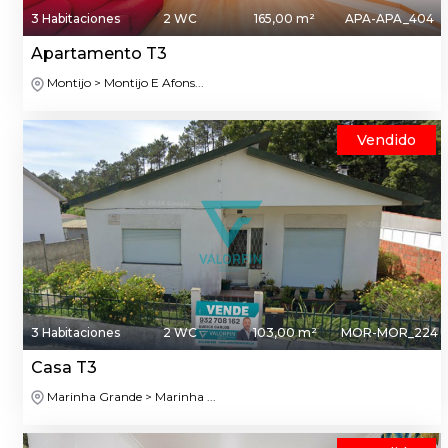
3 Habitaciones
2 WC
165,00 m²
APA-APA_404
Apartamento T3
Montijo > Montijo E Afons...
Vendido
3 Habitaciones
2 WC
103,00 m²
MOR-MOR_224
Casa T3
Marinha Grande > Marinha ...