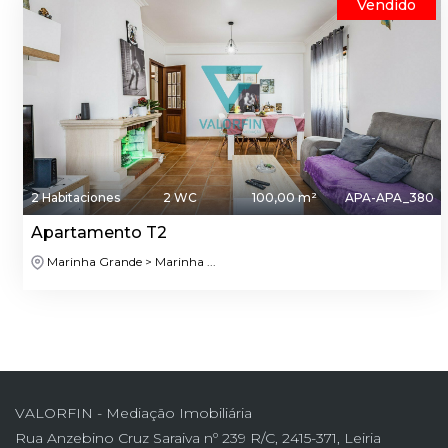
Vendido
2 Habitaciones
2 WC
100,00 m²
APA-APA_380
Apartamento T2
Marinha Grande > Marinha ...
VALORFIN - Mediação Imobiliária
Rua Anzebino Cruz Saraiva nº 239 R/C, 2415-371, Leiria