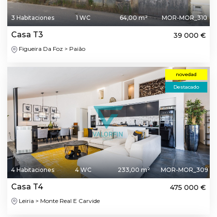
3 Habitaciones
1 WC
64,00 m²
MOR-MOR_310
Casa T3
39 000 €
Figueira Da Foz > Paião
novedad
Destacado
4 Habitaciones
4 WC
233,00 m²
MOR-MOR_309
Casa T4
475 000 €
Leiria > Monte Real E Carvide