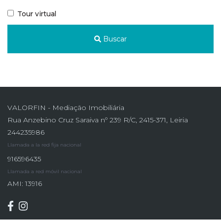
Tour virtual
Buscar
VALORFIN - Mediação Imobiliária
Rua Anzebino Cruz Saraiva nº 239 R/C, 2415-371, Leiria
244235986
Llamada a la red fija nacional
916596435
Llamada a red móvil nacional
AMI: 13916