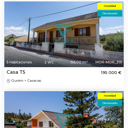
novedad
Destacado
5 Habitaciones
2 WC
156,00 m²
MOR-MOR_319
Casa T5
195 000 €
Ourém > Caxarias
novedad
Destacado