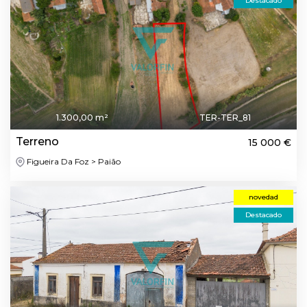
Destacado
1.300,00 m²
TER-TER_81
Terreno
15 000 €
Figueira Da Foz > Paião
novedad
Destacado