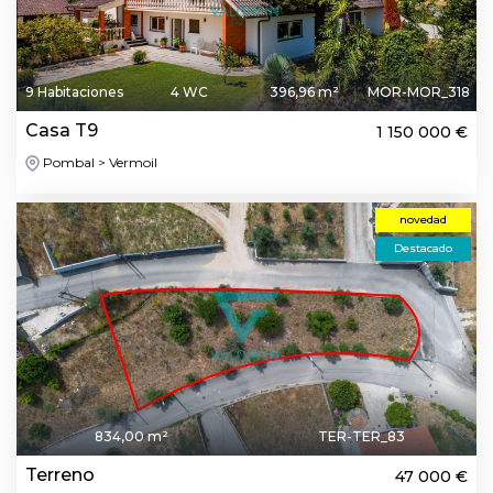
9 Habitaciones
4 WC
396,96 m²
MOR-MOR_318
Casa T9
1 150 000 €
Pombal > Vermoil
novedad
Destacado
834,00 m²
TER-TER_83
Terreno
47 000 €