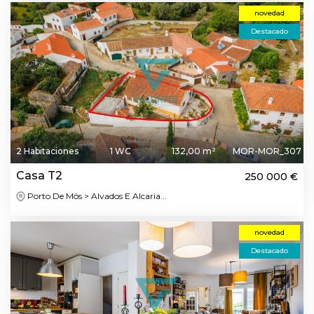
novedad
Destacado
2 Habitaciones
1 WC
132,00 m²
MOR-MOR_307
Casa T2
250 000 €
Porto De Mós > Alvados E Alcaria...
novedad
Destacado