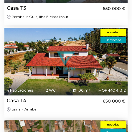
Casa T3
550 000 €
Pombal > Guia, Ilha E Mata Mouri...
novedad
Destacado
4 Habitaciones
2 WC
191,00 m²
MOR-MOR_312
Casa T4
650 000 €
Leiria > Arrabal
novedad