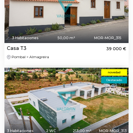
3 Habitaciones
50,00 m²
MOR-MOR_315
Casa T3
39 000 €
Pombal > Almagreira
novedad
Destacado
3 Habitaciones
2 WC
213,00 m²
MOR-MOR_313