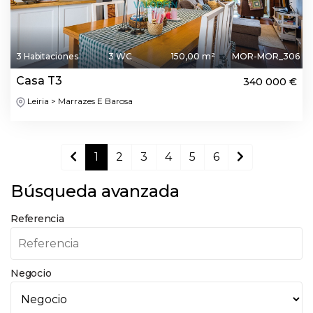
3 Habitaciones
3 WC
150,00 m²
MOR-MOR_306
Casa T3
340 000 €
Leiria > Marrazes E Barosa
1
2
3
4
5
6
Búsqueda avanzada
Referencia
Negocio