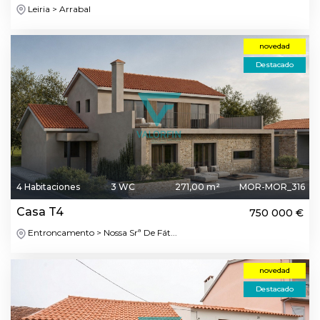
Leiria > Arrabal
novedad
Destacado
4 Habitaciones
3 WC
271,00 m²
MOR-MOR_316
Casa T4
750 000 €
Entroncamento > Nossa Srª De Fát...
novedad
Destacado