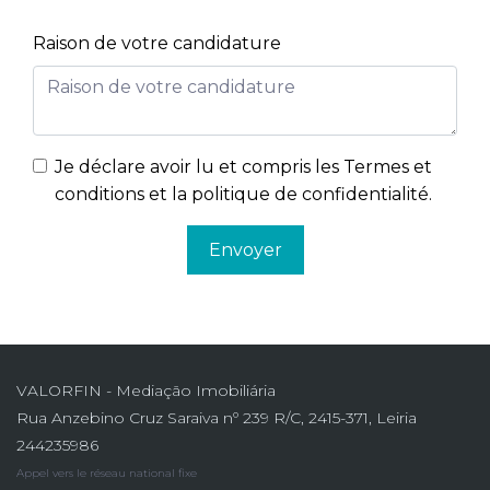
Raison de votre candidature
Je déclare avoir lu et compris les
Termes et
conditions et la politique de confidentialité
.
Envoyer
VALORFIN - Mediação Imobiliária
Rua Anzebino Cruz Saraiva nº 239 R/C, 2415-371, Leiria
244235986
Appel vers le réseau national fixe