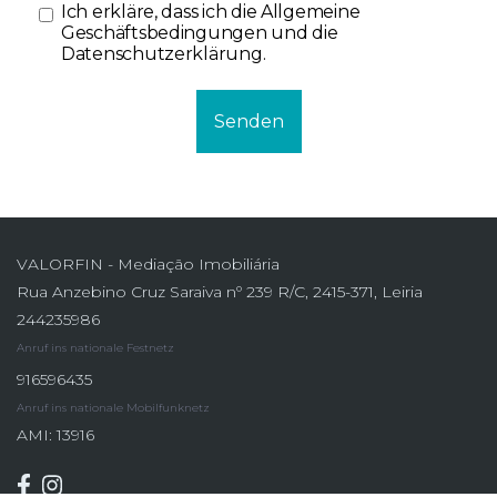
Ich erkläre, dass ich die
Allgemeine
Geschäftsbedingungen und die
Datenschutzerklärung
.
Senden
VALORFIN - Mediação Imobiliária
Rua Anzebino Cruz Saraiva nº 239 R/C, 2415-371, Leiria
244235986
Anruf ins nationale Festnetz
916596435
Anruf ins nationale Mobilfunknetz
AMI: 13916