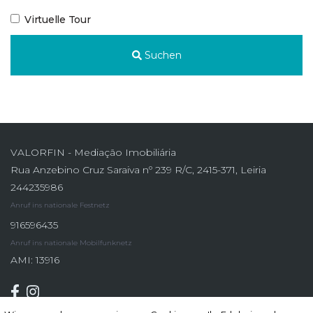
Virtuelle Tour
Suchen
VALORFIN - Mediação Imobiliária
Rua Anzebino Cruz Saraiva nº 239 R/C, 2415-371, Leiria
244235986
Anruf ins nationale Festnetz
916596435
Anruf ins nationale Mobilfunknetz
AMI: 13916