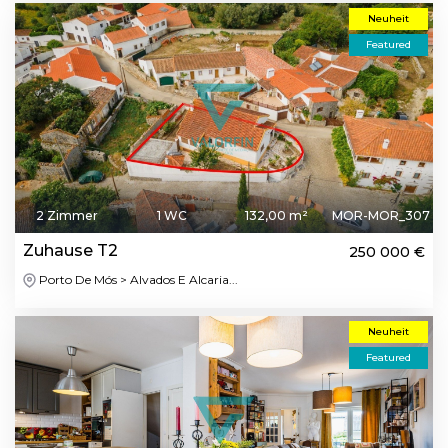
Neuheit
Featured
2 Zimmer
1 WC
132,00 m²
MOR-MOR_307
Zuhause T2
250 000 €
Porto De Mós > Alvados E Alcaria...
Neuheit
Featured