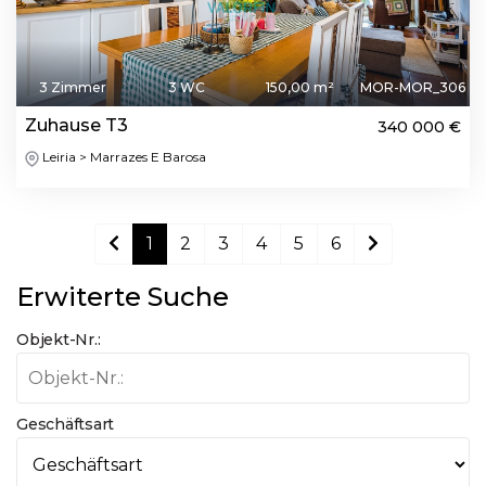
3 Zimmer
3 WC
150,00 m²
MOR-MOR_306
Zuhause T3
340 000 €
Leiria > Marrazes E Barosa
1
2
3
4
5
6
Erwiterte Suche
Objekt-Nr.:
Geschäftsart