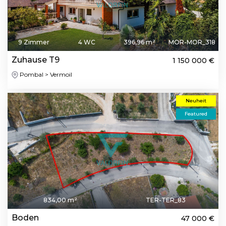
9 Zimmer
4 WC
396,96 m²
MOR-MOR_318
Zuhause T9
1 150 000 €
Pombal > Vermoil
Neuheit
Featured
834,00 m²
TER-TER_83
Boden
47 000 €