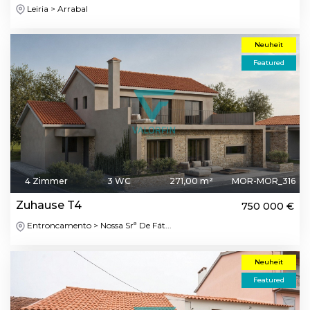
Leiria > Arrabal
Neuheit
Featured
4 Zimmer
3 WC
271,00 m²
MOR-MOR_316
Zuhause T4
750 000 €
Entroncamento > Nossa Srª De Fát...
Neuheit
Featured