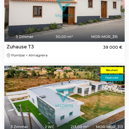
3 Zimmer
50,00 m²
MOR-MOR_315
Zuhause T3
39 000 €
Pombal > Almagreira
Neuheit
Featured
3 Zimmer
2 WC
213,00 m²
MOR-MOR_313