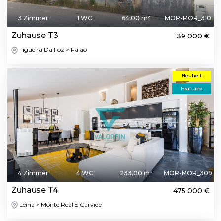
3 Zimmer
1 WC
64,00 m²
MOR-MOR_310
Zuhause T3
39 000 €
Figueira Da Foz > Paião
Neuheit
Featured
4 Zimmer
4 WC
233,00 m²
MOR-MOR_309
Zuhause T4
475 000 €
Leiria > Monte Real E Carvide