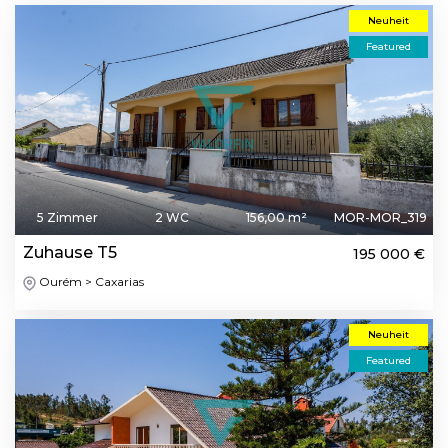
Neuheit
Featured
5 Zimmer
2 WC
156,00 m²
MOR-MOR_319
Zuhause T5
195 000 €
Ourém > Caxarias
Neuheit
Featured