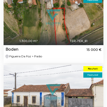
Featured
1.300,00 m²
TER-TER_81
Boden
15 000 €
Figueira Da Foz > Paião
Neuheit
Featured