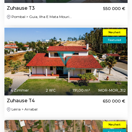
Zuhause T3
550 000 €
Pombal > Guia, Ilha E Mata Mouri...
Neuheit
Featured
4 Zimmer
2 WC
191,00 m²
MOR-MOR_312
Zuhause T4
650 000 €
Leiria > Arrabal
Neuheit