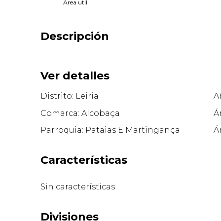
Area util
Descripción
Ver detalles
Distrito: Leiria
A
Comarca: Alcobaça
Á
Parroquia: Pataias E Martingança
Á
Características
Sin características
Divisiones