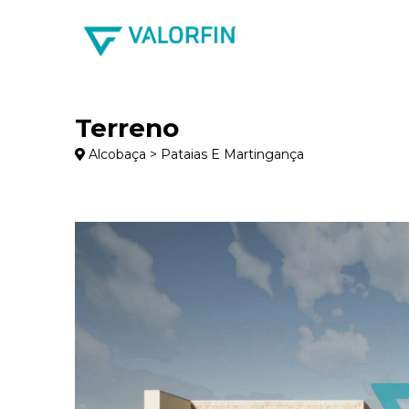
Terreno
Alcobaça > Pataias E Martingança